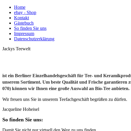
Home
ebay - Shop
Kontakt
Gästebuch
So finden Sie uns
Impressum
Datenschutzerklärung
Jackys Teewelt
Alles für Ihren Teegenuss
ist ein Berliner Einzelhandelsgeschäft für Tee- und Keramikpro
unserem Sortiment. Um beste Qualität und Frische garantieren z
070) können wir Ihnen eine große Auswahl an Bio-Tee anbieten.
Wir freuen uns Sie in unserem Teefachgeschäft begrüßen zu dürfen.
Jacqueline Hoheisel
So finden Sie uns:
Damit Sie nicht nur virtuell den Weg zu uns finden...