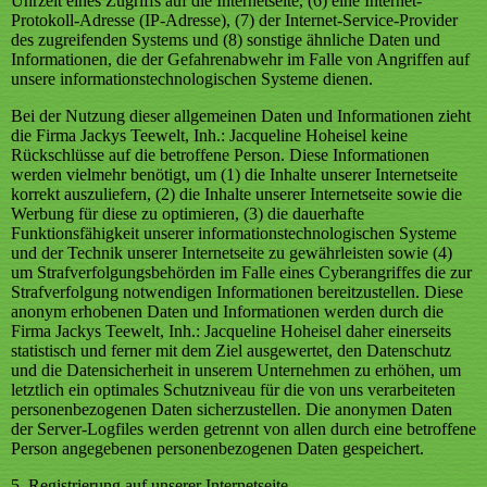
Uhrzeit eines Zugriffs auf die Internetseite, (6) eine Internet-
Protokoll-Adresse (IP-Adresse), (7) der Internet-Service-Provider
des zugreifenden Systems und (8) sonstige ähnliche Daten und
Informationen, die der Gefahrenabwehr im Falle von Angriffen auf
unsere informationstechnologischen Systeme dienen.
Bei der Nutzung dieser allgemeinen Daten und Informationen zieht
die Firma Jackys Teewelt, Inh.: Jacqueline Hoheisel keine
Rückschlüsse auf die betroffene Person. Diese Informationen
werden vielmehr benötigt, um (1) die Inhalte unserer Internetseite
korrekt auszuliefern, (2) die Inhalte unserer Internetseite sowie die
Werbung für diese zu optimieren, (3) die dauerhafte
Funktionsfähigkeit unserer informationstechnologischen Systeme
und der Technik unserer Internetseite zu gewährleisten sowie (4)
um Strafverfolgungsbehörden im Falle eines Cyberangriffes die zur
Strafverfolgung notwendigen Informationen bereitzustellen. Diese
anonym erhobenen Daten und Informationen werden durch die
Firma Jackys Teewelt, Inh.: Jacqueline Hoheisel daher einerseits
statistisch und ferner mit dem Ziel ausgewertet, den Datenschutz
und die Datensicherheit in unserem Unternehmen zu erhöhen, um
letztlich ein optimales Schutzniveau für die von uns verarbeiteten
personenbezogenen Daten sicherzustellen. Die anonymen Daten
der Server-Logfiles werden getrennt von allen durch eine betroffene
Person angegebenen personenbezogenen Daten gespeichert.
5. Registrierung auf unserer Internetseite