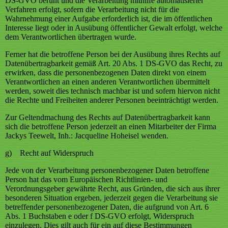
DS-GVO beruht und die Verarbeitung mithilfe automatisierter
Verfahren erfolgt, sofern die Verarbeitung nicht für die
Wahrnehmung einer Aufgabe erforderlich ist, die im öffentlichen
Interesse liegt oder in Ausübung öffentlicher Gewalt erfolgt, welche
dem Verantwortlichen übertragen wurde.
Ferner hat die betroffene Person bei der Ausübung ihres Rechts auf
Datenübertragbarkeit gemäß Art. 20 Abs. 1 DS-GVO das Recht, zu
erwirken, dass die personenbezogenen Daten direkt von einem
Verantwortlichen an einen anderen Verantwortlichen übermittelt
werden, soweit dies technisch machbar ist und sofern hiervon nicht
die Rechte und Freiheiten anderer Personen beeinträchtigt werden.
Zur Geltendmachung des Rechts auf Datenübertragbarkeit kann
sich die betroffene Person jederzeit an einen Mitarbeiter der Firma
Jackys Teewelt, Inh.: Jacqueline Hoheisel wenden.
g) Recht auf Widerspruch
Jede von der Verarbeitung personenbezogener Daten betroffene
Person hat das vom Europäischen Richtlinien- und
Verordnungsgeber gewährte Recht, aus Gründen, die sich aus ihrer
besonderen Situation ergeben, jederzeit gegen die Verarbeitung sie
betreffender personenbezogener Daten, die aufgrund von Art. 6
Abs. 1 Buchstaben e oder f DS-GVO erfolgt, Widerspruch
einzulegen. Dies gilt auch für ein auf diese Bestimmungen