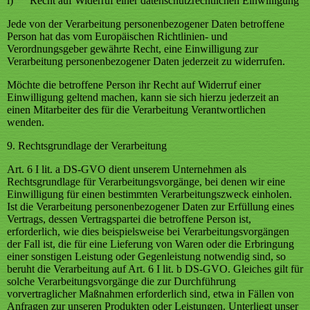
i) Recht auf Widerruf einer datenschutzrechtlichen Einwilligung
Jede von der Verarbeitung personenbezogener Daten betroffene
Person hat das vom Europäischen Richtlinien- und
Verordnungsgeber gewährte Recht, eine Einwilligung zur
Verarbeitung personenbezogener Daten jederzeit zu widerrufen.
Möchte die betroffene Person ihr Recht auf Widerruf einer
Einwilligung geltend machen, kann sie sich hierzu jederzeit an
einen Mitarbeiter des für die Verarbeitung Verantwortlichen
wenden.
9. Rechtsgrundlage der Verarbeitung
Art. 6 I lit. a DS-GVO dient unserem Unternehmen als
Rechtsgrundlage für Verarbeitungsvorgänge, bei denen wir eine
Einwilligung für einen bestimmten Verarbeitungszweck einholen.
Ist die Verarbeitung personenbezogener Daten zur Erfüllung eines
Vertrags, dessen Vertragspartei die betroffene Person ist,
erforderlich, wie dies beispielsweise bei Verarbeitungsvorgängen
der Fall ist, die für eine Lieferung von Waren oder die Erbringung
einer sonstigen Leistung oder Gegenleistung notwendig sind, so
beruht die Verarbeitung auf Art. 6 I lit. b DS-GVO. Gleiches gilt für
solche Verarbeitungsvorgänge die zur Durchführung
vorvertraglicher Maßnahmen erforderlich sind, etwa in Fällen von
Anfragen zur unseren Produkten oder Leistungen. Unterliegt unser