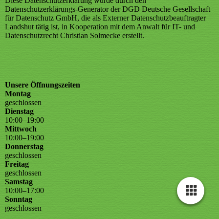
Diese Datenschutzerklärung wurde durch den
Datenschutzerklärungs-Generator der DGD Deutsche Gesellschaft
für Datenschutz GmbH, die als Externer Datenschutzbeauftragter
Landshut tätig ist, in Kooperation mit dem Anwalt für IT- und
Datenschutzrecht Christian Solmecke erstellt.
Unsere Öffnungszeiten
Montag
geschlossen
Dienstag
10
:
00
–
19
:
00
Mittwoch
10
:
00
–
19
:
00
Donnerstag
geschlossen
Freitag
geschlossen
Samstag
10
:
00
–
17
:
00
Sonntag
geschlossen