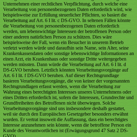
Unternehmen einer rechtlichen Verpflichtung, durch welche eine
Verarbeitung von personenbezogenen Daten erforderlich wird, wie
beispielsweise zur Erfüllung steuerlicher Pflichten, so basiert die
Verarbeitung auf Art. 6 I lit. c DS-GVO. In seltenen Fällen könnte
die Verarbeitung von personenbezogenen Daten erforderlich
werden, um lebenswichtige Interessen der betroffenen Person oder
einer anderen natürlichen Person zu schützen. Dies wäre
beispielsweise der Fall, wenn ein Besucher in unserem Betrieb
verletzt werden würde und daraufhin sein Name, sein Alter, seine
Krankenkassendaten oder sonstige lebenswichtige Informationen an
einen Arzt, ein Krankenhaus oder sonstige Dritte weitergegeben
werden müssten. Dann würde die Verarbeitung auf Art. 6 I lit. d
DS-GVO beruhen. Letztlich könnten Verarbeitungsvorgänge auf
Art. 6 I lit. f DS-GVO beruhen. Auf dieser Rechtsgrundlage
basieren Verarbeitungsvorgänge, die von keiner der vorgenannten
Rechtsgrundlagen erfasst werden, wenn die Verarbeitung zur
Wahrung eines berechtigten Interesses unseres Unternehmens oder
eines Dritten erforderlich ist, sofern die Interessen, Grundrechte und
Grundfreiheiten des Betroffenen nicht überwiegen. Solche
Verarbeitungsvorgänge sind uns insbesondere deshalb gestattet,
weil sie durch den Europäischen Gesetzgeber besonders erwähnt
wurden. Er vertrat insoweit die Auffassung, dass ein berechtigtes
Interesse anzunehmen sein könnte, wenn die betroffene Person ein
Kunde des Verantwortlichen ist (Erwägungsgrund 47 Satz 2 DS-
GVO).